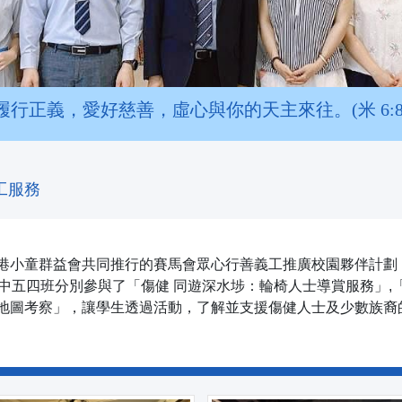
履行正義，愛好慈善，虛心與你的天主來往。(米 6:8
工服務
港小童群益會共同推行的賽馬會眾心行善義工推廣校園夥伴計劃，
中五四班分別參與了「傷健 同遊深水埗：輪椅人士導賞服務」,
地圖考察」，讓學生透過活動，了解並支援傷健人士及少數族裔