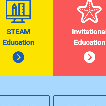
STEAM
Invitationa
Education
Education