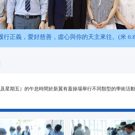
履行正義，愛好慈善，虛心與你的天主來往。(米 6:8
周
期四及星期五）的午息時間於新翼有蓋操場舉行不同類型的學術活