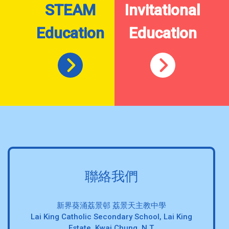
STEAM
Invitational
Education
Education
聯絡我們
新界葵涌荔景邨 荔景天主教中學
Lai King Catholic Secondary School, Lai King
Estate, Kwai Chung, N.T.