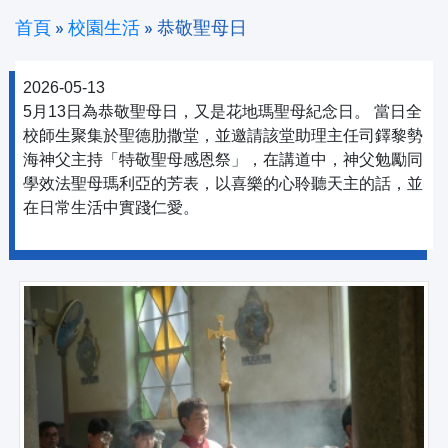
首頁
»
校園生活
»
恭敬聖母日
2026-05-13
5月13日為恭敬聖母日，又是花地瑪聖母紀念日。 當日全
校師生聚集於聖德肋撒堂，並邀請該堂助理主任司鐸黎勢
海神父主持「特敬聖母感恩祭」，在講道中，神父勉勵同
學效法聖母瑪利亞的芳表，以喜樂的心聆聽天主的話，並
在日常生活中實踐仁愛。