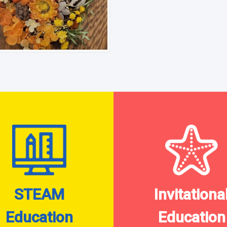
STEAM
Invitationa
Education
Education