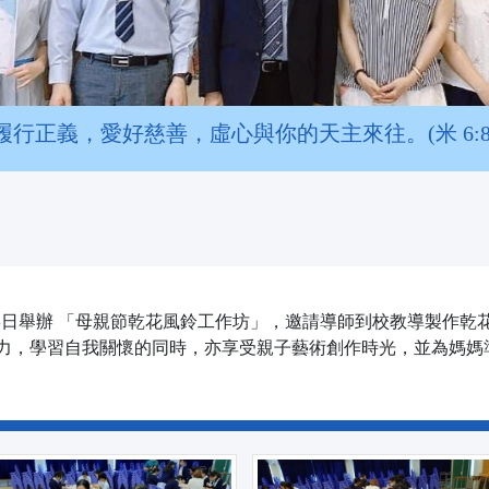
履行正義，愛好慈善，虛心與你的天主來往。(米 6:8
月8日舉辦 「母親節乾花風鈴工作坊」，邀請導師到校教導製作
力，學習自我關懷的同時，亦享受親子藝術創作時光，並為媽媽