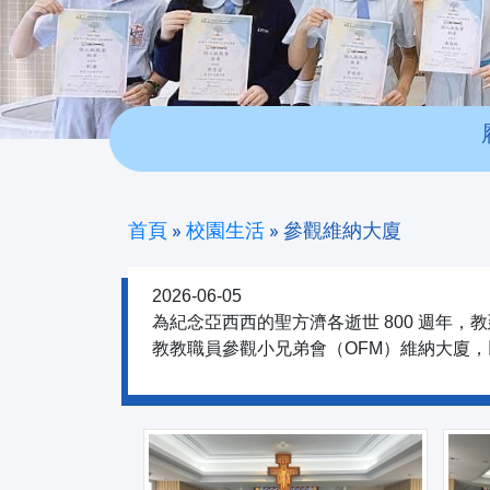
首頁
»
校園生活
»
參觀維納大廈
2026-06-05
為紀念亞西西的聖方濟各逝世 800 週年，教廷宣
教教職員參觀小兄弟會（OFM）維納大廈