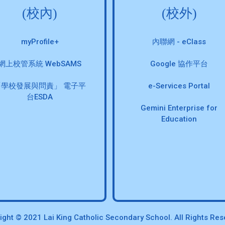
(校內)
(校外)
myProfile+
內聯網 - eClass
網上校管系統 WebSAMS
Google 協作平台
「學校發展與問責」 電子平
e-Services Portal
台ESDA
Gemini Enterprise for
Education
ight © 2021 Lai King Catholic Secondary School. All Rights Res