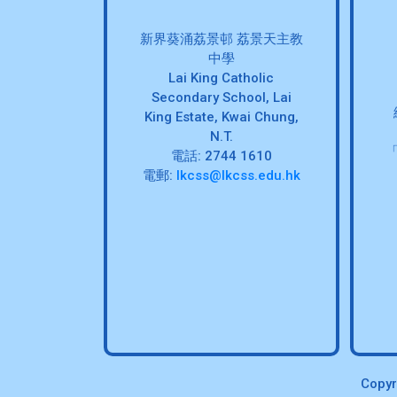
新界葵涌荔景邨 荔景天主教
中學
Lai King Catholic
Secondary School, Lai
King Estate, Kwai Chung,
N.T.
電話: 2744 1610
電郵:
lkcss@lkcss.edu.hk
Copyr