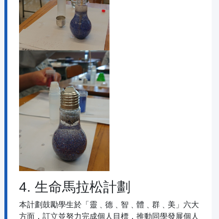
4. 生命馬拉松計劃
本計劃鼓勵學生於「靈﹑德﹑智﹑體﹑群﹑美」六大
方面，訂立並努力完成個人目標，推動同學發展個人