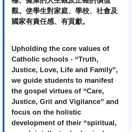
極、健康的人生觀及正確的價值
觀。使學生對家庭、學校、社會及
國家有責任感、有貢獻。
Upholding the core values of
Catholic schools - “Truth,
Justice, Love, Life and Family”,
we guide students to manifest
the gospel virtues of “Care,
Justice, Grit and Vigilance” and
focus on the holistic
development of their “spiritual,