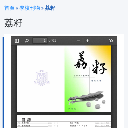
首頁
»
學校刊物
»
荔籽
荔籽