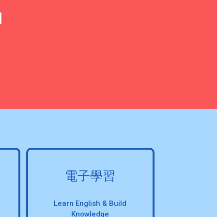
l
電子學習
Learn English & Build
Knowledge