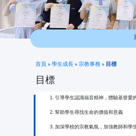
首頁
»
學生成長
»
宗教事務
»
目標
目標
引導學生認識福音精神，體驗基督愛
幫助學生尋找生命的價值和意義
加深學校的宗教氣氛，加強教師和學