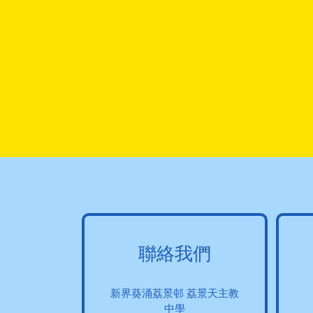
聯絡我們
新界葵涌荔景邨 荔景天主教
中學