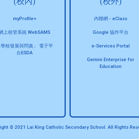
(校內)
(校外)
myProfile+
內聯網 - eClass
網上校管系統 WebSAMS
Google 協作平台
「學校發展與問責」 電子平
e-Services Portal
台ESDA
Gemini Enterprise for
Education
ight © 2021 Lai King Catholic Secondary School. All Rights Res