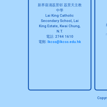
新界葵涌荔景邨 荔景天主教
中學
Lai King Catholic
Secondary School, Lai
King Estate, Kwai Chung,
N.T.
電話: 2744 1610
電郵:
lkcss@lkcss.edu.hk
Copyr