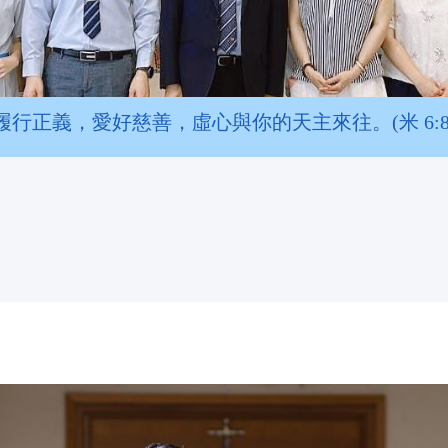
履行正義，愛好慈善，虛心與你的天主來往。(米 6:8