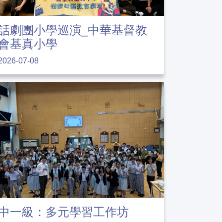
話劇團小學巡演_中華基督教
會基真小學
2026-07-08
中一級：多元學習工作坊