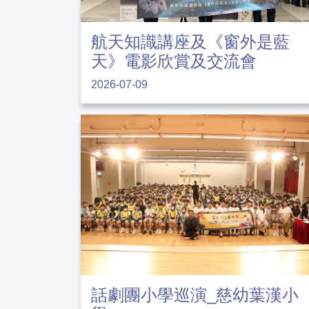
航天知識講座及《窗外是藍
天》電影欣賞及交流會
2026-07-09
話劇團小學巡演_慈幼葉漢小