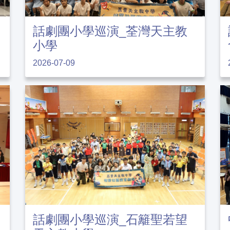
話劇團小學巡演_荃灣天主教
小學
2026-07-09
話劇團小學巡演_石籬聖若望