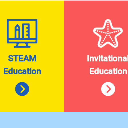
STEAM
Invitationa
Education
Education