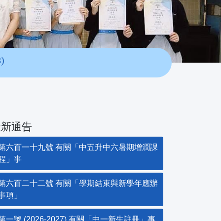
)
最新通告
第六百一十九號 有關「中五升中六暑期增潤課
程」事
第六百二十二號 有關「學期結束與新學年應辦
事項」
第一號 (2026-2027) 有關「中一新生註冊」事