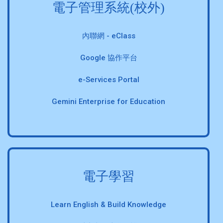
電子管理系統(校外)
內聯網 - eClass
Google 協作平台
e-Services Portal
Gemini Enterprise for Education
電子學習
Learn English & Build Knowledge