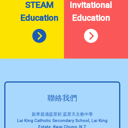
STEAM
Invitational
Education
Education
聯絡我們
新界葵涌荔景邨 荔景天主教中學
Lai King Catholic Secondary School, Lai King
Estate, Kwai Chung, N.T.