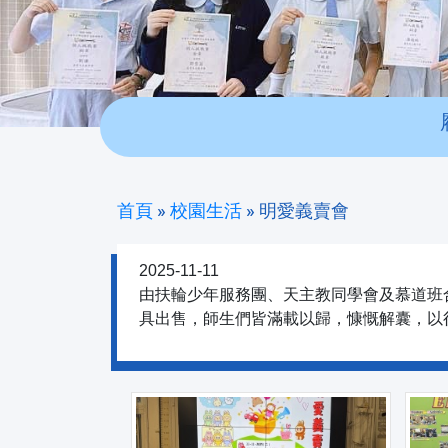
首頁
»
校園生活
»
明愛義賣會
2025-11-11
由扶輪少年服務團、天主教同學會及慕道班合
具出售，師生們皆滿載以歸，慷慨解囊，以