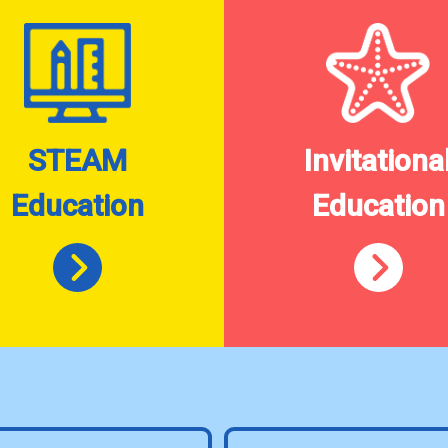
STEAM
Invitationa
Education
Education