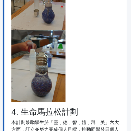
4. 生命馬拉松計劃
本計劃鼓勵學生於「靈﹑德﹑智﹑體﹑群﹑美」六大
方面，訂立並努力完成個人目標，推動同學發展個人