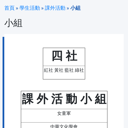
首頁
»
學生活動
»
課外活動
»
小組
小組
四 社
紅社 黃社 藍社 綠社
課 外 活 動 小 組
女童軍
中華文化學會