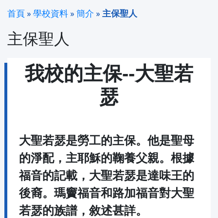
首頁
»
學校資料
»
簡介
»
主保聖人
主保聖人
我校的主保--大聖若
瑟
大聖若瑟是勞工的主保。他是聖母
的淨配，主耶穌的鞠養父親。根據
福音的記載，大聖若瑟是達味王的
後裔。瑪竇福音和路加福音對大聖
若瑟的族譜，敘述甚詳。