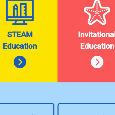
STEAM
Invitationa
Education
Education