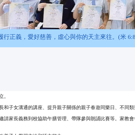
履行正義，愛好慈善，虛心與你的天主來往。(米 6:8
立。
長和子女溝通的講座、提升親子關係的親子春遊同樂日、不同類
邀請家長義務到校協助午膳管理、帶隊參與朗誦比賽等。家教會