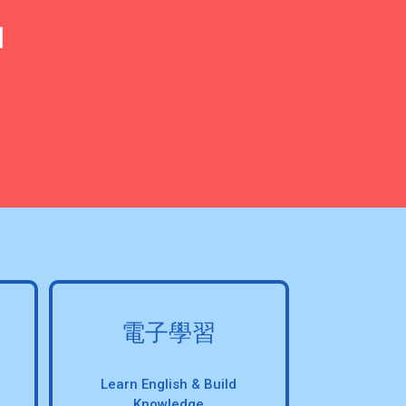
l
電子學習
Learn English & Build
Knowledge