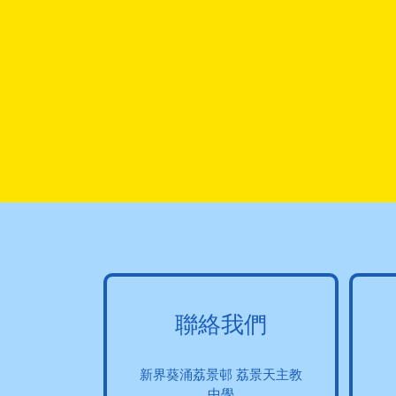
聯絡我們
新界葵涌荔景邨 荔景天主教
中學