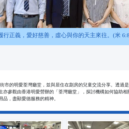
履行正義，愛好慈善，虛心與你的天主來往。(米 6:8
荃灣街市的明愛荃灣廳堂，並與居住在劏房的兒童交流分享。透過
生亦參觀由香港明愛營辦的「荃灣廳堂」，探討機構如何協助相
用品，盡顯愛德服務的精神。