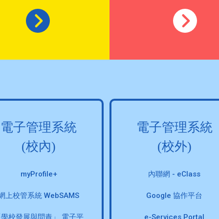
電子管理系統
電子管理系統
(校內)
(校外)
myProfile+
內聯網 - eClass
網上校管系統 WebSAMS
Google 協作平台
「學校發展與問責」 電子平
e-Services Portal