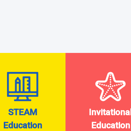
STEAM
Invitationa
Education
Education