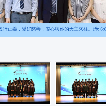
履行正義，愛好慈善，虛心與你的天主來往。(米 6:8