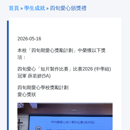
首頁
»
學生成就
»
四旬愛心頒獎禮
四旬愛心頒獎禮
2026-05-16
本校「四旬期愛心獎勵計劃」中榮獲以下獎
項：
四旬愛心「短片製作比賽」比賽2026 (中學組)
冠軍 薛若妍(5A)
四旬期愛心學校獎勵計劃
愛心獎狀