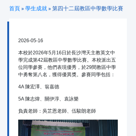
首頁
»
學生成就
»
第四十二屆教區中學數學比賽
第四十二屆教區中學數學比賽
2026-05-16
本校於2026年5月16日於長沙灣天主教英文中
學完成第42屆教區中學數學比賽。本校派出五
位同學參賽，他們表現優秀，於29間教區中學
中勇奪第八名，獲得優異獎。參賽同學包括：
4A 陳宏澤、翁嘉德
5A 陳志煒、關伊淳、袁詠樂
負責老師：吳芷恩老師、伍駿朗老師