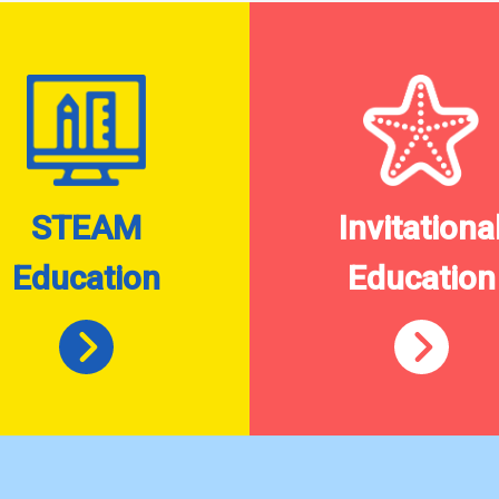
STEAM
Invitationa
Education
Education