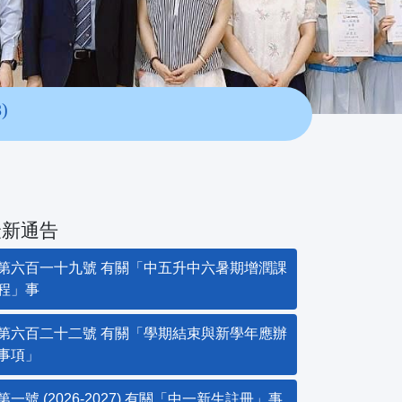
)
最新通告
第六百一十九號 有關「中五升中六暑期增潤課
程」事
第六百二十二號 有關「學期結束與新學年應辦
事項」
第一號 (2026-2027) 有關「中一新生註冊」事