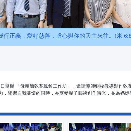
履行正義，愛好慈善，虛心與你的天主來往。(米 6:8
月8日舉辦 「母親節乾花風鈴工作坊」，邀請導師到校教導製作
力，學習自我關懷的同時，亦享受親子藝術創作時光，並為媽媽