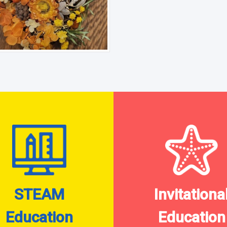
STEAM
Invitationa
Education
Education