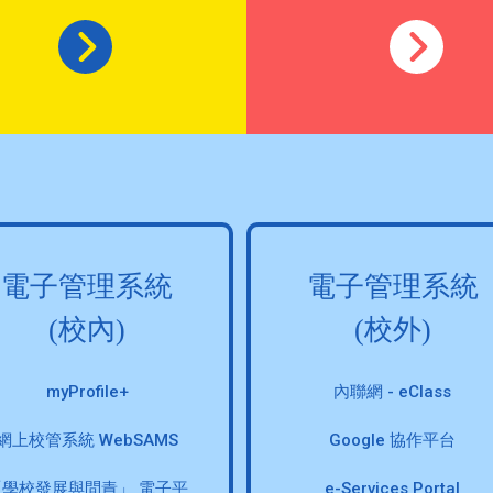
電子管理系統
電子管理系統
(校內)
(校外)
myProfile+
內聯網 - eClass
網上校管系統 WebSAMS
Google 協作平台
「學校發展與問責」 電子平
e-Services Portal