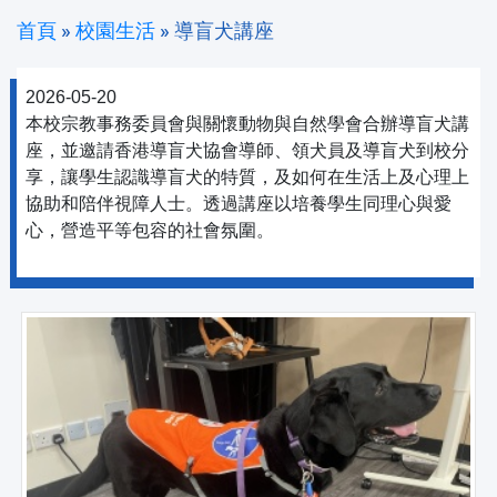
首頁
»
校園生活
»
導盲犬講座
2026-05-20
本校宗教事務委員會與關懷動物與自然學會合辦導盲犬講
座，並邀請香港導盲犬協會導師、領犬員及導盲犬到校分
享，讓學生認識導盲犬的特質，及如何在生活上及心理上
協助和陪伴視障人士。透過講座以培養學生同理心與愛
心，營造平等包容的社會氛圍。