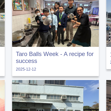
Taro Balls Week - A recipe for
success
2025-12-12