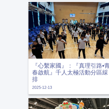
『心繫家國』：『真理引路•
春啟航』千人太極活動分區綵
排
2025-12-13