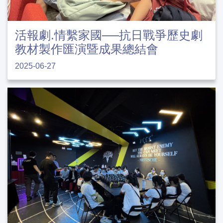
活報劇.情繫家國──抗日戰爭歷史劇
教材製作匯演暨成果總結會
2025-06-27